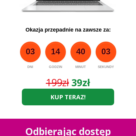
Okazja przepadnie na zawsze za:
03
14
40
03
DNI
GODZIN
MINUT
SEKUNDY
199zł
39zł
KUP TERAZ!
Odbierając dostęp