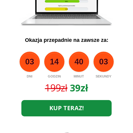
Okazja przepadnie na zawsze za:
03
14
40
03
DNI
GODZIN
MINUT
SEKUNDY
199zł
39zł
KUP TERAZ!