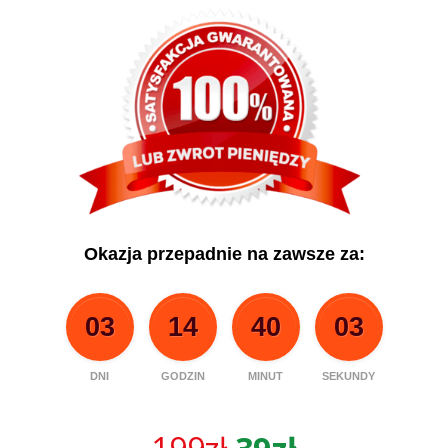
Okazja przepadnie na zawsze za:
03
14
40
03
DNI
GODZIN
MINUT
SEKUNDY